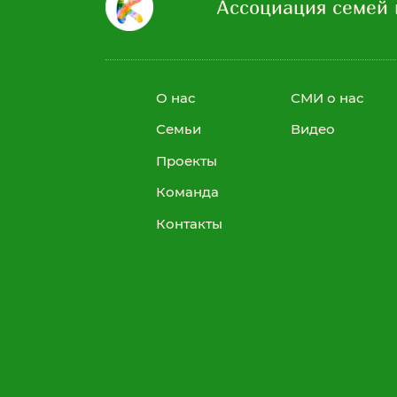
Ассоциация семей 
участвуют в разнообразных
активностях. Потенциал детей
раскрывается в непривычной
обстановке.
О нас
СМИ о нас
Подробнее
Семьи
Видео
Проекты
Подробнее
Команда
Контакты
Подробнее