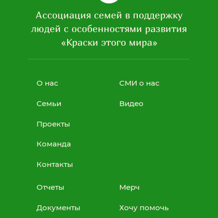
профессиональных компетенций
Ассоциация семей в поддержку
команды в области онлайн
фандрайзинга"
людей с особенностями развития
Март 2020
«Краски этого мира»
Грант Фонда президентских грантов
Июнь 2023
Грант Фонда президентских грантов
О нас
Май 2025
СМИ о нас
Грант БФ Владимира Потанина
Семьи
Видео
Август 2020
Грант БФ Владимира Потанина
Проекты
Июль 2022
Минюст России включил нас
Команда
в Реестр некоммерческих
Контакты
организаций - исполнителей
общественно полезных услуг
Отчеты
Мерч
Ноябрь 2025
Статус «Золотой стандарт
Документы
Хочу помочь
годового отчета» по