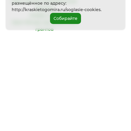
Грант Фонда президентских
размещённое по адресу:
грантов
http://kraskietogomira.ru/soglasie-cookies.
Январь 2026
Собирайте
Грант Фонда президентских
грантов