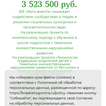
3 523 500 руб.
БФ «Жить вместе» оказывает
содействие сообществам и людям в
решении социальных, культурных и
просветительских задач
На реализацию проекта по
комплексному подходу к обучению в
школе подростков с тяжелыми
множественными нарушениями
развития
На реализацию проекта «Технология
поддержки родителей детей с
тяжелыми множественными
нарушениями развития: от бессилия и
стресса к зрелости и активной
социальной позиции»
Мы собираем куки-файлы (cookies) в
Август 2023
соответствии с Политикой об обработке
Второе место в номинации
персональных данных, размещённой по адресу:
«Милосердие» премии
https://kraskietogomira.ru/policy. Нажимая кнопку
«Жить вместе»
"Собирайте", вы подтверждаете своё Согласие
Июнь 2025
на обработку персональных данных,