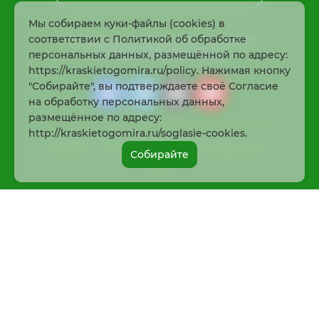
Мы собираем куки-файлы (cookies) в
соответствии с Политикой об обработке
* Нажимая кнопку «Подписаться», соглашаюсь с
политикой конфиденциальности
персональных данных, размещённой по адресу:
https://kraskietogomira.ru/policy. Нажимая кнопку
"Собирайте", вы подтверждаете своё Согласие
на обработку персональных данных,
размещённое по адресу:
http://kraskietogomira.ru/soglasie-cookies.
© 2026
Раскрасить жизнь просто!
Собирайте