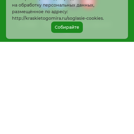
на обработку персональных данных,
размещённое по адресу:
http://kraskietogomira.ru/soglasie-cookies.
© 2026
Раскрасить жизнь просто!
Собирайте