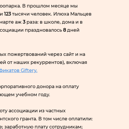
оопарка. В прошлом месяце мы
ли
123
тысячи человек. Илюха Мальцев
 марте аж
3
раза: в школе, дома и в
 ассоциации праздновалось
8
дней
ых пожертвований через сайт и на
ей от наших рекуррентов), включая
икатов Giftery.
орпоративного донора на оплату
ющем учебном году.
оту ассоциации из частных
тского гранта. В том числе оплатили:
; заработную плату сотрудникам;