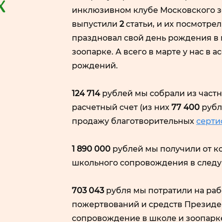
х
инклюзивном клубе Московского з
выпустили
2
статьи, и их посмотре
праздновал свой день рождения в
зоопарке. А всего в марте у нас в
рождений.
124 714
рублей мы собрали из частн
расчетный счет (из них
77 400
рубл
продажу благотворительных
сертиф
1 890 000
рублей мы получили от к
школьного сопровождения в следу
703 043
рубля мы потратили на раб
пожертвований и средств Президен
сопровождение в школе и зоопарке