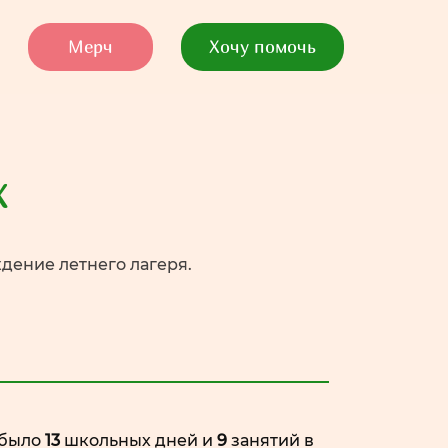
Мерч
Хочу помочь
х
ждение летнего лагеря.
 было
13
школьных дней и
9
занятий в