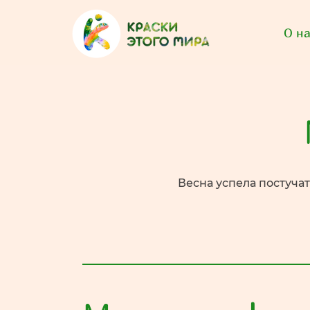
О н
Весна успела постучат