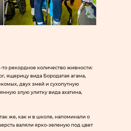
е-то рекордное количество живности:
г, ящерицу вида Бородатая агама,
екомых, двух змей и сухопутную
янную злую улитку вида ахатина,
так же, как и в школе, напоминали о
шерсть валяли ярко-зеленую под цвет